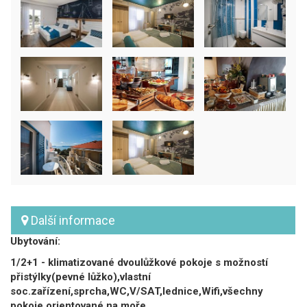
Další informace
Ubytování:
1/2+1 - klimatizované dvoulůžkové pokoje s možností
přistýlky(pevné lůžko),vlastní
soc.zařízení,sprcha,WC,V/SAT,lednice,Wifi,všechny
pokoje orientované na moře