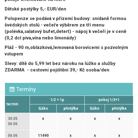
Dětské postýlky 5,- EUR/den
Polopenze se podává v přízemí budovy: snídaně formou
švédských stolů - večeře výběrem ze tří menu
(polévka,salatový bufet,detert) - nápoj k večeři je v ceně
(0,2 dcl piva,vína nebo limonády)
Pláž - 90 m,oblázková,lemovaná borovicemi s pozvolným
vstupem
Slevy: dítě do 5,99 let bez nároku na lúžko a služby
ZDARMA - cestovní pojištění 39,- Kč osoba/den
Termíny
1/2 + 1p
pokoj 1/3+1
termín
lůžko
přistýlka
lůžko
přistýlka
30.05
x
x
x
x
06.06
06.06
11490
x
x
x