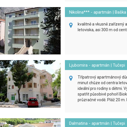
Nikolina*** - apartmán | Bašk
kvalitně a vkusně zařízený 
letoviska, asi 300 m od cen
Ljubomira - apartmán | Tučepi
Třípatrový apartmánový dům 
minut chůze od centra letovi
ideální pro rodiny s dětmi. 
spatřit působivé pohoří Bioko
průzračné vodě. Pláž 20 m.
Dalmatina - apartmán | Tučepi