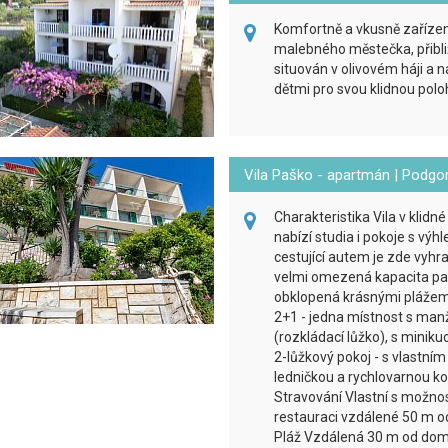
Komfortně a vkusně zaříze
malebného městečka, přibl
situován v olivovém háji a 
dětmi pro svou klidnou polo
Vila Paško - apartmán | Podgo
Charakteristika Vila v klid
nabízí studia i pokoje s vý
cestující autem je zde vyhr
velmi omezená kapacita par
obklopená krásnými plážemi
2+1 - jedna místnost s manž
(rozkládací lůžko), s miniku
2-lůžkový pokoj - s vlastní
ledničkou a rychlovarnou kon
Stravování Vlastní s možno
restauraci vzdálené 50 m od
Pláž Vzdálená 30 m od dom