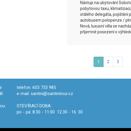
Nástup na ubytování Sobota
pobytovou taxu, klimatizaci,
stálého delegáta, pojištění 
autobusem polopenze / plná
Nová, luxusní villa se nachá
příjemné posezení s výhle
1
2
3
r
telefon: 603 733 985
il
e-mail: santini@santinitour.cz
vou
OTEVÍRACÍ DOBA:
po - pá: 8:30 - 11:00 12:30 - 16: 30