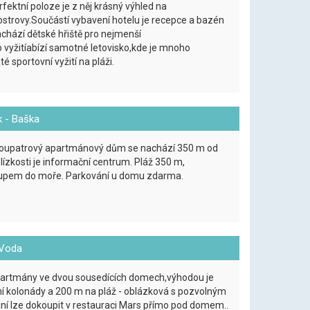
rfektní poloze je z něj krásný výhled na
í ostrovy.Součástí vybavení hotelu je recepce a bazén
chází dětské hřiště pro nejmenší
 vyžitíabízí samotné letovisko,kde je mnoho
 sportovní vyžití na pláži.
k - Baška
voupatrový apartmánový dům se nachází 350 m od
lízkosti je informační centrum. Pláž 350 m,
tupem do moře. Parkování u domu zdarma.
 Voda
partmány ve dvou sousedících domech,výhodou je
ní kolonády a 200 m na pláž - oblázková s pozvolným
í lze dokoupit v restauraci Mars přímo pod domem..