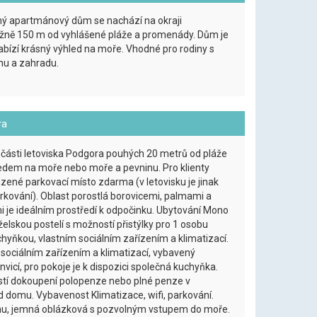
ný apartmánový dům se nachází na okraji
ižně 150 m od vyhlášené pláže a promenády. Dům je
nabízí krásný výhled na moře. Vhodné pro rodiny s
hu a zahradu.
ra
né části letoviska Podgora pouhých 20 metrů od pláže
hledem na moře nebo moře a pevninu. Pro klienty
azené parkovací místo zdarma (v letovisku je jinak
kování). Oblast porostlá borovicemi, palmami a
 je ideálním prostředí k odpočinku. Ubytování Mono
elskou postelí s možností přistýlky pro 1 osobu
chyňkou, vlastním sociálním zařízením a klimatizací.
m sociálním zařízením a klimatizací, vybavený
vicí, pro pokoje je k dispozici společná kuchyňka.
stí dokoupení polopenze nebo plné penze v
 domu. Vybavenost Klimatizace, wifi, parkování.
u, jemná oblázková s pozvolným vstupem do moře.