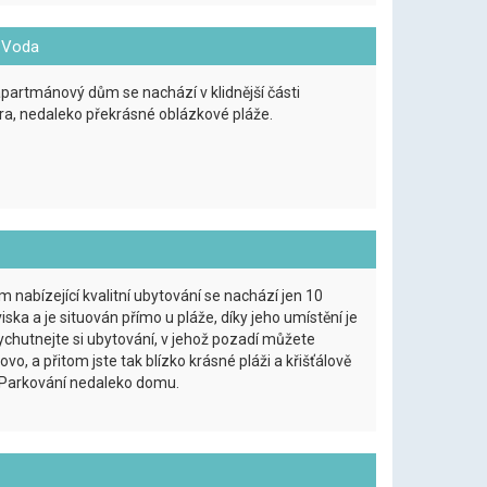
a Voda
apartmánový dům se nachází v klidnější části
tra, nedaleko překrásné oblázkové pláže.
nabízející kvalitní ubytování se nachází jen 10
ska a je situován přímo u pláže, díky jeho umístění je
Vychutnejte si ubytování, v jehož pozadí můžete
vo, a přitom jste tak blízko krásné pláži a křišťálově
 Parkování nedaleko domu.