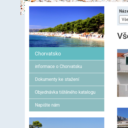
Náze
Vš
Chorvatsko
informace o Chorvatsku
Dokumenty ke stažení
Objednávka tištěného katalogu
Napište nám