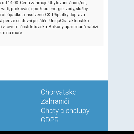
 od 14:00. Cena zahrnuje Ubytování 7 nocí/os.,
 wi-fi, parkování, spotřebu energie, vody, služby
proti úpadku a insolvenci CK. Příplatky doprava
 penze cestovní pojištění UniqaCharakteristika
zí v severní části letoviska. Balkony apartmánů nabízí
dem na moře.
Chorvatsko
Zahraničí
Chaty a chalupy
GDPR
Le Clavera