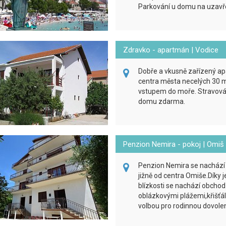
Parkování u domu na uza
Zdravko - apartmán | Vodice
Dobře a vkusně zařízený ap
centra města necelých 30 m
vstupem do moře. Stravován
domu zdarma.
Penzion Nemira - pokoj | Omiš
Penzion Nemira se nachází 
jižně od centra Omiše.Díky j
blízkosti se nachází obcho
oblázkovými plážemi,křišťál
volbou pro rodinnou dovole