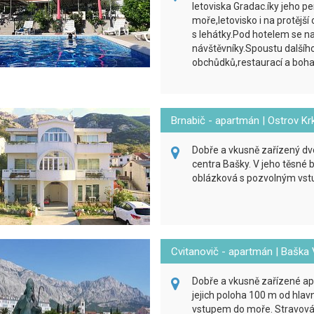
letoviska Gradac.íky jeho pe
moře,letovisko i na protějš
s lehátky.Pod hotelem se na
návštěvníky.Spoustu dalšího
obchůdků,restaurací a bohaté
Brnabič - apartmán | Ostrov Kr
Dobře a vkusně zařízený d
centra Bašky. V jeho těsné b
oblázková s pozvolným vs
Cvitanovič - apartmán | Baška
Dobře a vkusně zařízené a
jejich poloha 100 m od hlav
vstupem do moře. Stravován