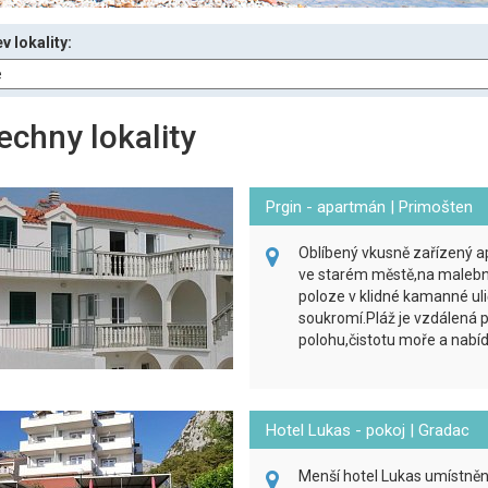
v lokality:
echny lokality
Prgin - apartmán | Primošten
Oblíbený vkusně zařízený a
ve starém městě,na malebn
poloze v klidné kamanné ul
soukromí.Pláž je vzdálená p
polohu,čistotu moře a nabíd
Hotel Lukas - pokoj | Gradac
Menší hotel Lukas umístněn