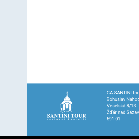
CA SANTINI tou
Bohuslav Nahod
Veselská 8/13
Žďár nad Sáza
591 01