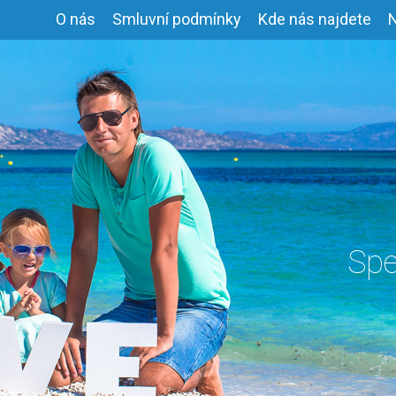
O nás
Smluvní podmínky
Kde nás najdete
Spe