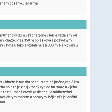
vřeném pozemku zdarma.
artmánový dům v klidné zóně vilek je vzdálený od
in. chůze. Pláž 350 m oblázková s pozvolným
í v hotelu Nikola vzdálené asi 300 m. Parkování u
v klidném letovisku nesoucí stejné jméno,cca 3 km
eho poloze je z něj krásný výhled na moře a v jeho
d a restaurace.Letovisko disponuje nádhernými
ově čistým mořem a borovými háji,tudíž je ideální
nou.