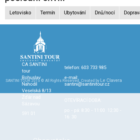
Letovisko
Termín
Ubytování
Dnů/nocí
Doprav
CA SANTINI
telefon: 603 733 985
tour
Bohuslav
e-mail:
Le Clavera
SANTINI TOUR 2015 © All Rights Reserved, Created by
Nahodil
santini@santinitour.cz
Veselská 8/13
Žďár nad
OTEVÍRACÍ DOBA:
Sázavou
po - pá: 8:30 - 11:00 12:30 -
591 01
16: 30